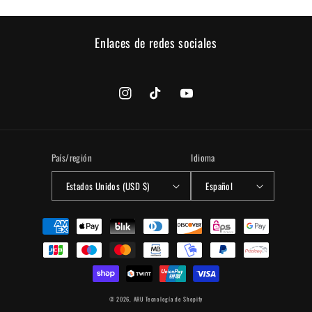
Enlaces de redes sociales
Instagram
TikTok
YouTube
País/región
Idioma
Estados Unidos (USD $)
Español
Formas
de
pago
© 2026,
ARU
Tecnología de Shopify