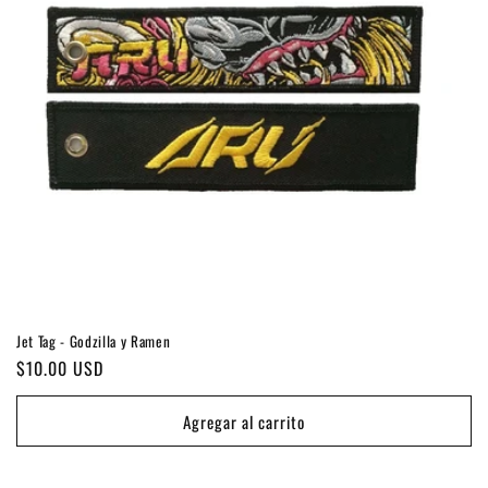
i
ó
n
:
Jet Tag - Godzilla y Ramen
Precio
$10.00 USD
habitual
Agregar al carrito