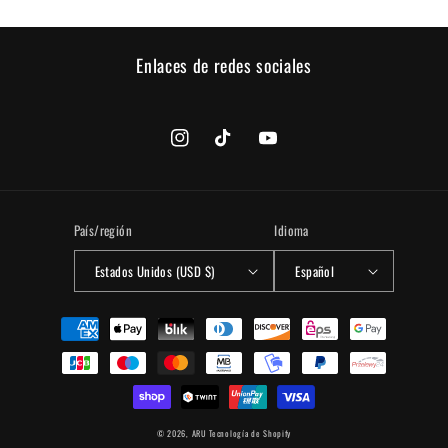
Enlaces de redes sociales
Instagram
TikTok
YouTube
País/región
Idioma
Estados Unidos (USD $)
Español
Formas
de
pago
© 2026,
ARU
Tecnología de Shopify