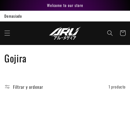
Ir
Welcome to our store
directamente
al contenido
Demasiado
Carrito
C
Gojira
o
l
Filtrar y ordenar
1 producto
e
c
c