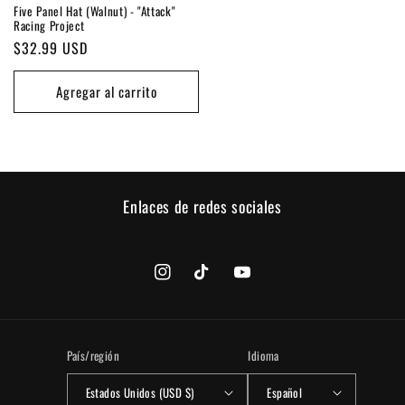
Five Panel Hat (Walnut) - "Attack"
Racing Project
Precio
$32.99 USD
habitual
Agregar al carrito
Enlaces de redes sociales
Instagram
TikTok
YouTube
País/región
Idioma
Estados Unidos (USD $)
Español