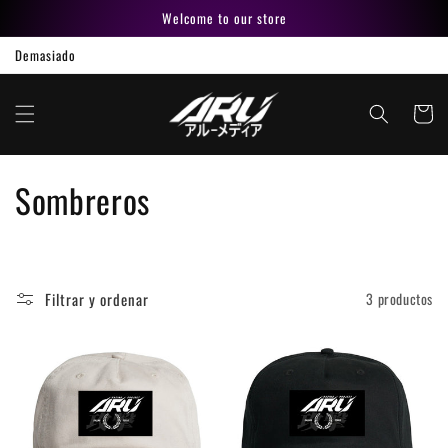
Ir
Welcome to our store
directamente
al contenido
Demasiado
Carrito
C
Sombreros
o
l
Filtrar y ordenar
3 productos
e
c
c