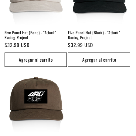
i
ó
n
Five Panel Hat (Bone) - "Attack"
Five Panel Hat (Black) - "Attack"
:
Racing Project
Racing Project
Precio
$32.99 USD
Precio
$32.99 USD
habitual
habitual
Agregar al carrito
Agregar al carrito